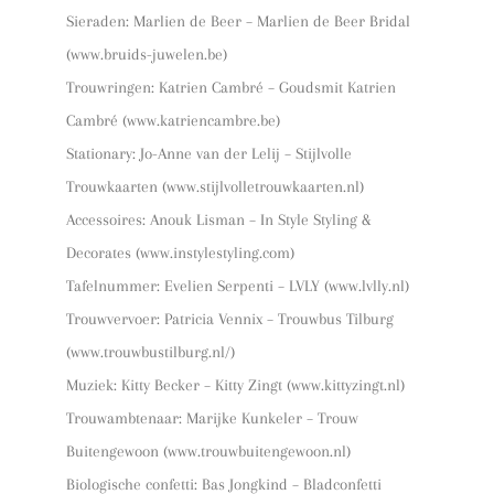
Sieraden: Marlien de Beer – Marlien de Beer Bridal
(www.bruids-juwelen.be)
Trouwringen: Katrien Cambré – Goudsmit Katrien
Cambré (www.katriencambre.be)
Stationary: Jo-Anne van der Lelij – Stijlvolle
Trouwkaarten (www.stijlvolletrouwkaarten.nl)
Accessoires: Anouk Lisman – In Style Styling &
Decorates (www.instylestyling.com)
Tafelnummer: Evelien Serpenti – LVLY (www.lvlly.nl)
Trouwvervoer: Patricia Vennix – Trouwbus Tilburg
(www.trouwbustilburg.nl/)
Muziek: Kitty Becker – Kitty Zingt (www.kittyzingt.nl)
Trouwambtenaar: Marijke Kunkeler – Trouw
Buitengewoon (www.trouwbuitengewoon.nl)
Biologische confetti: Bas Jongkind – Bladconfetti