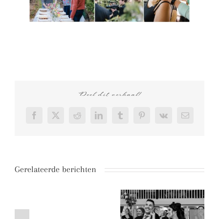
Deel dit verhaal!
Facebook
X
Reddit
LinkedIn
Tumblr
Pinterest
Vk
E-
mail
Gerelateerde berichten
Buiten
Beschermd:
trouwen