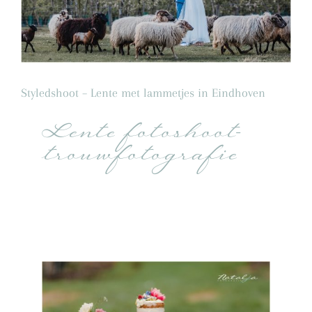
Styledshoot – Lente met lammetjes in Eindhoven
Lente fotoshoot-
trouwfotografie