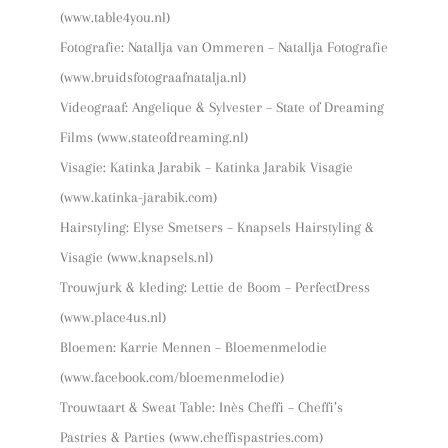
(www.table4you.nl)
Fotografie: Natallja van Ommeren – Natallja Fotografie
(www.bruidsfotograafnatalja.nl)
Videograaf: Angelique & Sylvester – State of Dreaming
Films (www.stateofdreaming.nl)
Visagie: Katinka Jarabik – Katinka Jarabik Visagie
(www.katinka-jarabik.com)
Hairstyling: Elyse Smetsers – Knapsels Hairstyling &
Visagie (www.knapsels.nl)
Trouwjurk & kleding: Lettie de Boom – PerfectDress
(www.place4us.nl)
Bloemen: Karrie Mennen – Bloemenmelodie
(www.facebook.com/bloemenmelodie)
Trouwtaart & Sweat Table: Inès Cheffi – Cheffi’s
Pastries & Parties (www.cheffispastries.com)