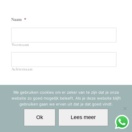
Naam
*
Voornaam
Achternaam
We gebruiken cookies om er zeker van te zijn dat je onze
E-mailadres
*
website zo goed mogelijk beleeft. Als je deze website blijft
gebruiken gaan we ervan uit dat je dat goed vindt.
Ok
Lees meer