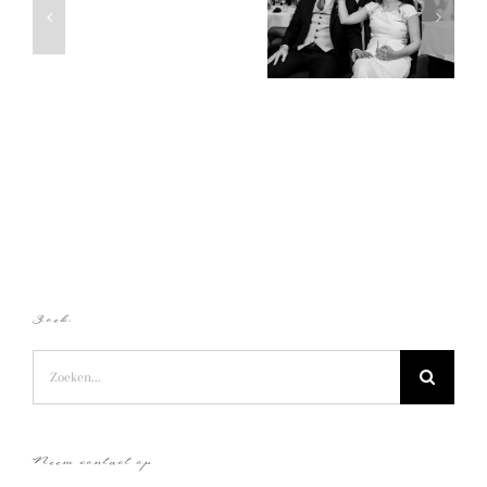
Trouwen in
Trouwen op de hei
met
Ridderkerk
| Maurits &
veel
tijdens Corona |
Jessica
spelletjes
Illaria & Stefan
tijdens
Corona
Zoek:
Zoeken
naar:
Neem contact op