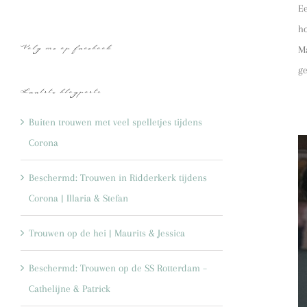
E
h
M
Volg me op facebook
g
Laatste blogposts
Buiten trouwen met veel spelletjes tijdens
Corona
Beschermd: Trouwen in Ridderkerk tijdens
Corona | Illaria & Stefan
Trouwen op de hei | Maurits & Jessica
Beschermd: Trouwen op de SS Rotterdam –
Cathelijne & Patrick