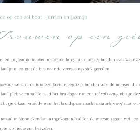
en op een zeilboot | Jurrien en Jasmijn
Trouwen op een zei
urrien en Jasmijn hebben maanden lang hun mond gehouden over waar ze 
phaalpunt en met de bus naar de verrassingsplek gereden.
arvoor werd in de tuin een korte receptie gehouden voor de mensen die n
haal plek verzamelde reed het bruidspaar in een tof volkswagenbusje dez
t busje elkaar kruidde want het bruidspaar mocht natuurlijk nog niet wor
enmaal in Monnickendam aangekomen hadden de meeste gasten wel een ver
apte wist iedereen het zeker.