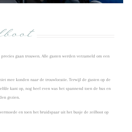
lboot
precies gaan trouwen. Alle gasten werden verzameld om een
iet mee konden naar de trouwlocatie. Terwijl de gasten op de
elfde kant op, nog heel even was het spannend toen de bus en
den gezien.
moede en toen het bruidspaar uit het busje de zeilboot op