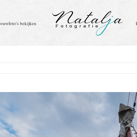
rouwfoto’s bekijken
e
ding