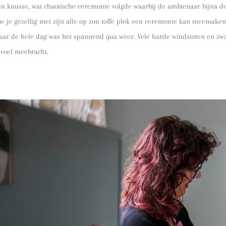
en knusse, wat chaotische ceremonie volgde waarbij de ambtenaar bijna d
oe je gezellig met zijn alle op zon toffe plek een ceremonie kan meemak
aar de hele dag was het spannend qua weer. Vele harde windstoten en zwa
evoel meebracht.