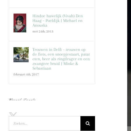
Hindoe huwelijk (Vivah) Den
Haag – Poeldijk | Michael en
Anouska
mei 24th, 2013
Trouwen in Delft – trouwen op
de fiets, een snoepjestaart, patat
eten, beer als ringdrager en een
zwangere bruid | Minke &
Sebastiaan
februari 4th, 2017
Recent Tweets
Zoeken
naar: