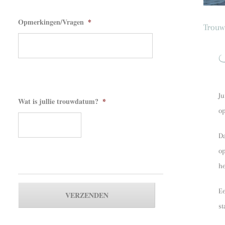
Opmerkingen/Vragen
*
Trouw
J
Wat is jullie trouwdatum?
*
o
Da
op
he
E
st