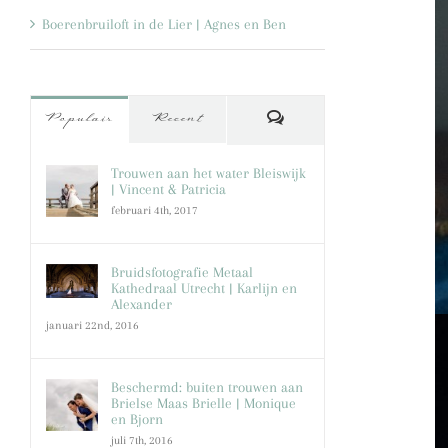
Boerenbruiloft in de Lier | Agnes en Ben
Reacties
Populair
Recent
Trouwen aan het water Bleiswijk
| Vincent & Patricia
februari 4th, 2017
Bruidsfotografie Metaal
Kathedraal Utrecht | Karlijn en
Alexander
januari 22nd, 2016
Beschermd: buiten trouwen aan
Brielse Maas Brielle | Monique
en Bjorn
juli 7th, 2016