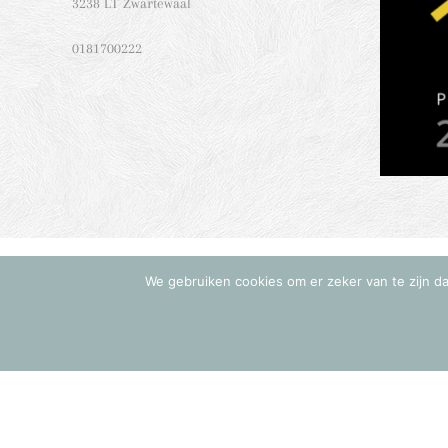
3238 LT Zwartewaal
0181700222
We gebruiken cookies om er zeker van te zijn dat
© Copyright 20