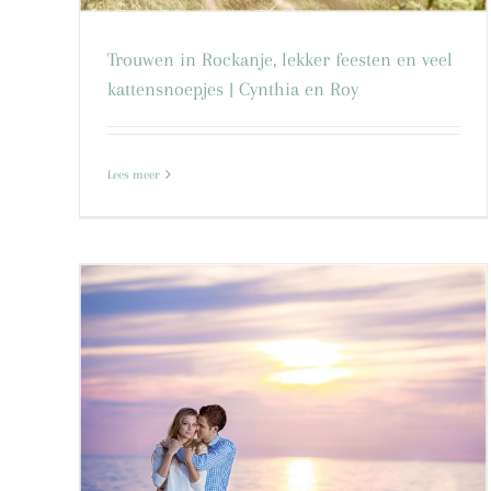
Trouwen in Rockanje, lekker feesten en veel
kattensnoepjes | Cynthia en Roy
Loveshoot-fotoshoot Rockanje | Cynthia
Lees meer
Roy
bos
Loveshoot
Quackjeswater
Rockanje
se