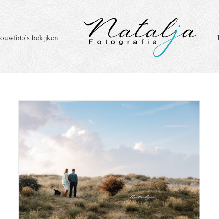
rouwfoto’s bekijken
Loveshoot Rockanje tijdens
n
zonsondergang | Michel en Cynthia
Blog
buiten
Loveshoot
Quackjeswater
Rockanje
strand