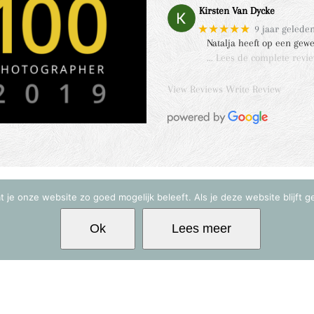
Kirsten Van Dycke
★★★★★
9 jaar gelede
Natalja heeft op een gew
… Lees de complete revi
View Reviews
Write Review
 je onze website zo goed mogelijk beleeft. Als je deze website blijft g
12 -
2026 | Natalja Fotografie | All Rights Reserved | Laat mij het verhaal van jullie 
Ok
Lees meer
Facebook
Instagram