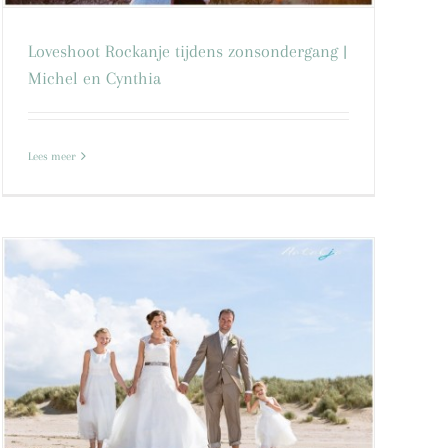
Loveshoot Rockanje tijdens zonsondergang |
Michel en Cynthia
Lees meer