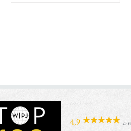
Google Rating
4,9
23 r