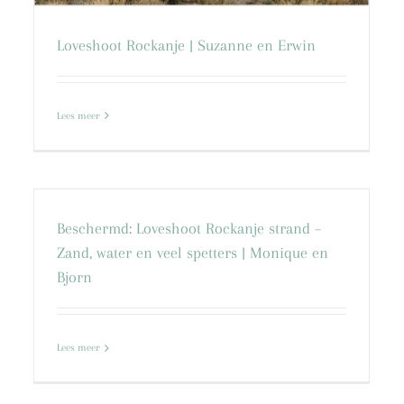
Loveshoot Rockanje | Suzanne en Erwin
Lees meer
Beschermd: Loveshoot Rockanje strand –
Zand, water en veel spetters | Monique en
Bjorn
Trouwfotografie Brielle, Rockanje strand
en kerk Simonshaven | Linda en Patrick
Lees meer
Blog
Brielle
buiten
Rockanje
strand