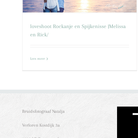
loveshoot Rockanje en Spijkenisse |Melissa
en Rick/
Lees meer
Bruidsfotograaf Natalja
Verloren Kostdijk 3a