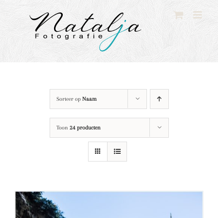
Ga
naar
inhoud
Sorteer op
Naam
Toon
24 producten