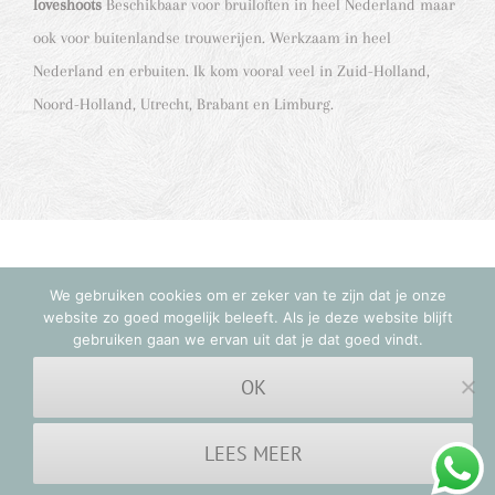
loveshoots
Beschikbaar voor bruiloften in heel Nederland maar
ook voor buitenlandse trouwerijen. Werkzaam in heel
Nederland en erbuiten. Ik kom vooral veel in Zuid-Holland,
Noord-Holland, Utrecht, Brabant en Limburg.
We gebruiken cookies om er zeker van te zijn dat je onze
© Copyright 2012 -
2026 | Natalja Fotografie | All Rights
website zo goed mogelijk beleeft. Als je deze website blijft
Reserved | Laat mij het verhaal van jullie liefde vertellen
gebruiken gaan we ervan uit dat je dat goed vindt.
OK
Facebook
Instagram
LEES MEER