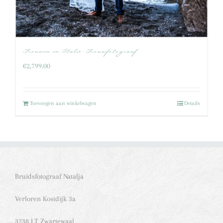
Trouwen in Italië : Trouwfotograaf
€
2,799.00
Toevoegen aan winkelwagen
Details
Bruidsfotograaf Natalja
Verloren Kostdijk 3a
3238 LT Zwartewaal