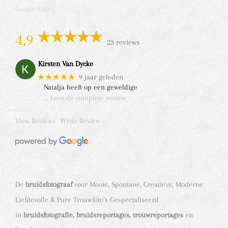
Google Rating
4,9
23 reviews
Kirsten Van Dycke
★★★★★
9 jaar geleden
Natalja heeft op een geweldige
… Lees de complete review
View Reviews
Write Review
De
bruidsfotograaf
voor Mooie, Spontane, Creatieve, Moderne
Liefdevolle & Pure Trouwfoto’s Gespecialiseerd
in
bruidsfotografie, bruidsreportages, trouwreportages
en