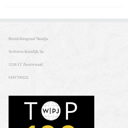
Bruidsfotograaf Natalja
Verloren Kostdijk 3a
3238 LT Zwartewaal
0181700222