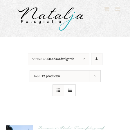
Ga
naar
inhoud
Sorteer op
Standaardvolgorde
Toon
12 producten
Trouwen in Italië : Trouwfotograaf