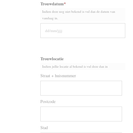
Trouwdatum
*
Indien deze nog niet bekend is vul dan de datum van
vandaag in.
DD
slas
M
slas
JJJJ
Trouwlocatie
Indien jullie locatie al bekend is vul deze dan in
Straat + huisnummer
Postcode
Stad