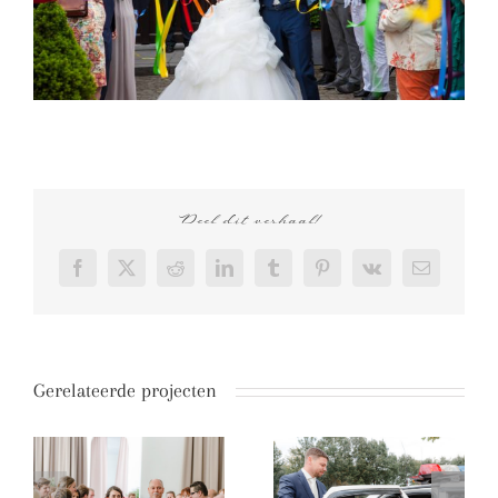
Deel dit verhaal!
Facebook
X
Reddit
LinkedIn
Tumblr
Pinterest
Vk
E-
mail
Gerelateerde projecten