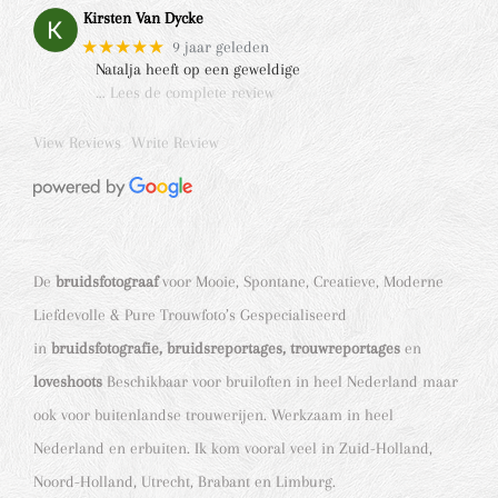
Kirsten Van Dycke
★★★★★
9 jaar geleden
Natalja heeft op een geweldige
… Lees de complete review
View Reviews
Write Review
De
bruidsfotograaf
voor Mooie, Spontane, Creatieve, Moderne
Liefdevolle & Pure Trouwfoto’s Gespecialiseerd
in
bruidsfotografie, bruidsreportages, trouwreportages
en
loveshoots
Beschikbaar voor bruiloften in heel Nederland maar
ook voor buitenlandse trouwerijen. Werkzaam in heel
Nederland en erbuiten. Ik kom vooral veel in Zuid-Holland,
Noord-Holland, Utrecht, Brabant en Limburg.