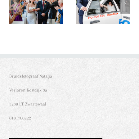
Bruidsfotograaf Natalja
Verloren Kostdijk 3a
3238 LT Zwartewaal
0181700222