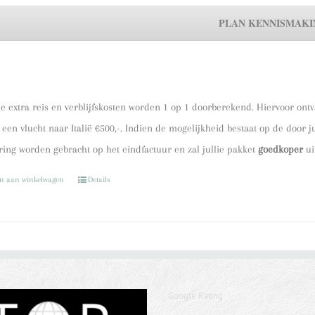
e extra reis en verblijfskosten worden 1 op 1 doorberekend. Hiervoor ont
een vlucht naar Italië €500,-. Indien de mogelijkheid bestaat op de door 
ing worden gebracht op het eindfactuur en zal jullie pakket
goedkoper
ui
en aan winkelwagen
Details
Google Rating