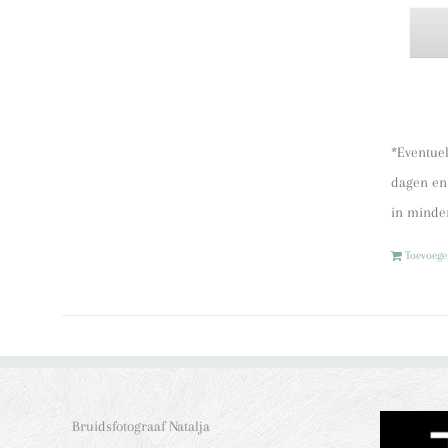
*Eventuel
dagen en 
in minder
Toevoeg
Bruidsfotograaf Natalja