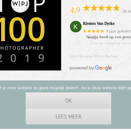
4,9
23 r
Kirsten Van Dycke
★★★★★
9 jaar gelede
Natalja heeft op een gew
… Lees de complete revi
View Reviews
Write Review
 je onze website zo goed mogelijk beleeft. Als je deze website blijft g
OK
12 -
2026 | Natalja Fotografie | All Rights Reserved | Laat mij het verhaal van jullie 
LEES MEER
Facebook
Instagram