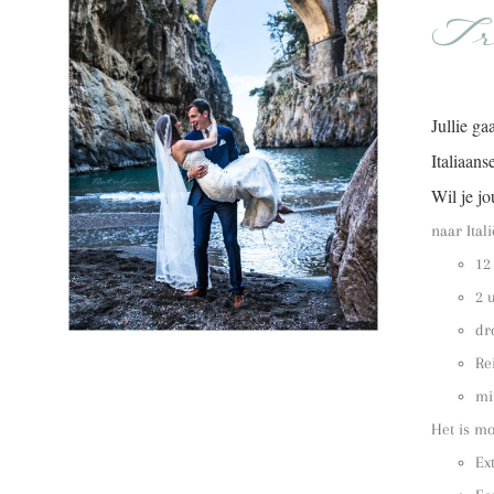
Tr
Jullie ga
Italiaans
Wil je jo
naar Itali
12
2 
dr
Re
mi
Het is mo
Ex