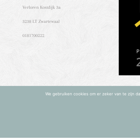
Verloren Kostdijk 3a
3238 LT Zwartewaal
0181700222
We gebruiken cookies om er zeker van te zijn dat
© Copyright 20