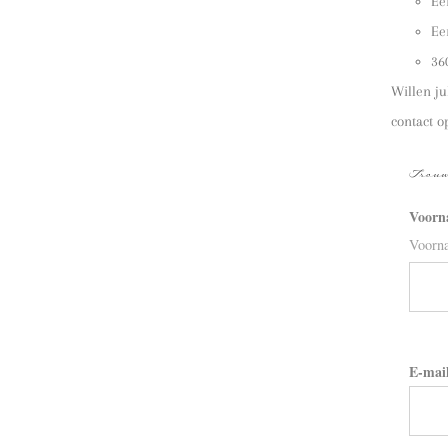
Ee
E
36
Willen ju
contact 
Trouw
Voorn
Voorn
E-mai