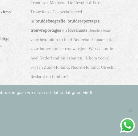
Creatieve, Moderne Liefdevolle & Pure
eviews
Trouwfoto’s Gespecialiseerd
in
bruidsfotografie, bruidsreportages,
trouwreportages
en
loveshoots
Beschikbaar
n
eldige
voor bruiloften in heel Nederland maar ook
ew
voor buitenlandse trouwerijen. Werkzaam in
heel Nederland en erbuiten. Ik kom vooral
veel in Zuid-Holland, Noord-Holland, Utrecht,
Brabant en Limburg.
ebruiken gaan we ervan uit dat je dat goed vindt.
liefde vertellen