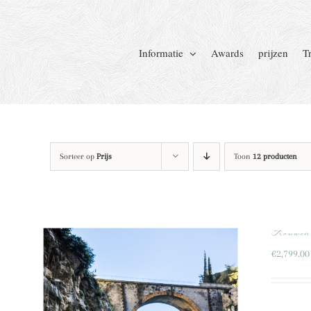
Ga
naar
inhoud
Informatie
Awards
prijzen
T
Sorteer op
Prijs
Toon
12 producten
Trouwen 
€
2,799.00