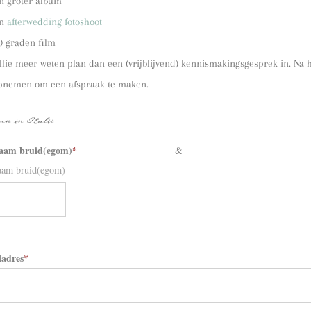
n groter album
en
afterwedding fotoshoot
0 graden film
llie meer weten plan dan een (vrijblijvend) kennismakingsgesprek in. Na he
opnemen om een afspraak te maken.
en in Italië
aam bruid(egom)
*
&
aam bruid(egom)
ladres
*