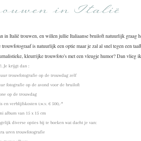
ouwen in Italië
an in Italië trouwen, en willen jullie Italiaanse bruiloft natuurlijk gra
e trouwfotograaf is natuurlijk een optie maar je zal al snel tegen een ta
urnalistieke, kleurrijke trouwfoto's met een vleugje humor? Dan vlieg i
ë. Je krijgt dan :
 uur trouwfotografie op de trouwdag zelf
uur fotografie op de avond voor de bruiloft
one op de trouwdag
is en verblijfskosten t.w.v. € 500,-*
ni album van 15 x 15 cm
gelijk diverse opties bij te boeken wat dacht je van:
tra uren trouwfotografie