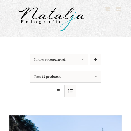
Ga
naar
inhoud
Sorteer op
Populariteit
Toon
12 producten