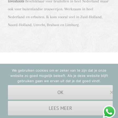
loveshoots
Beschikbaar voor bruiloften in heel Nederland maar
ook voor buitenlandse trouwerijen. Werkzaam in heel
Nederland en erbuiten. Ik kom vooral veel in Zuid-Holland,
Noord-Holland, Utrecht, Brabant en Limburg.
We gebruiken cookies om er zeker van te zijn dat je onze
© Copyright 2012 -
2026 | Natalja Fotografie | All Rights
website zo goed mogelijk beleeft. Als je deze website blijft
Reserved | Laat mij het verhaal van jullie liefde vertellen
gebruiken gaan we ervan uit dat je dat goed vindt.
OK
Facebook
Instagram
LEES MEER