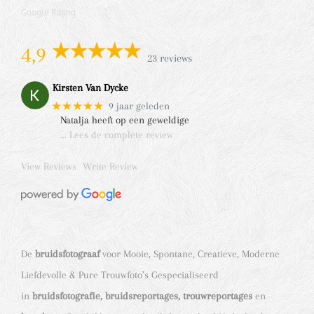
Google Rating
4,9
23 reviews
Kirsten Van Dycke
★★★★★
9 jaar geleden
Natalja heeft op een geweldige
… Lees de complete review
View Reviews
Write Review
De
bruidsfotograaf
voor Mooie, Spontane, Creatieve, Moderne
Liefdevolle & Pure Trouwfoto’s Gespecialiseerd
in
bruidsfotografie, bruidsreportages, trouwreportages
en