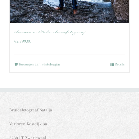
Trouwen in Italië : Trouwfotograaf
€
2,799.00
Toevoegen aan winkelwagen
Details
Bruidsfotograaf Natalja
Verloren Kostdijk 3a
3238 LT Zwartewaal